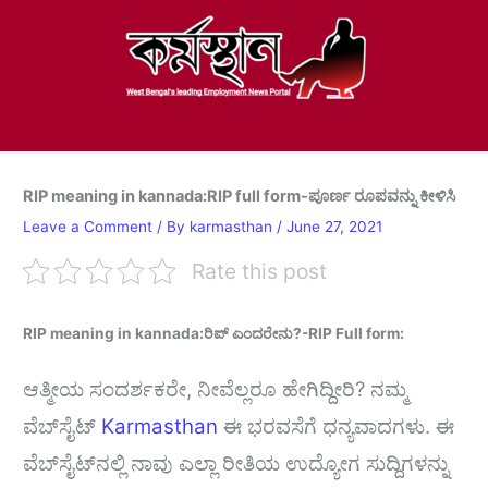
Skip
to
content
RIP meaning in kannada:RIP full form-ಪೂರ್ಣ ರೂಪವನ್ನು ಕೀಳಿಸಿ
Leave a Comment
/ By
karmasthan
/
June 27, 2021
Rate this post
RIP meaning in kannada:ರಿಪ್ ಎಂದರೇನು?-RIP Full form:
ಆತ್ಮೀಯ ಸಂದರ್ಶಕರೇ, ನೀವೆಲ್ಲರೂ ಹೇಗಿದ್ದೀರಿ? ನಮ್ಮ
ವೆಬ್‌ಸೈಟ್
Karmasthan
ಈ ಭರವಸೆಗೆ ಧನ್ಯವಾದಗಳು. ಈ
ವೆಬ್‌ಸೈಟ್‌ನಲ್ಲಿ ನಾವು ಎಲ್ಲಾ ರೀತಿಯ ಉದ್ಯೋಗ ಸುದ್ದಿಗಳನ್ನು