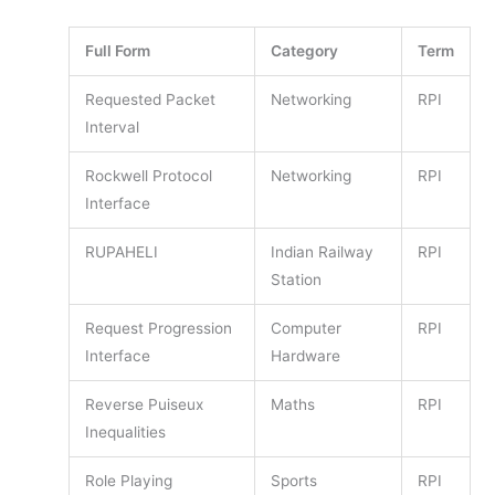
Full Form
Category
Term
Requested Packet
Networking
RPI
Interval
Rockwell Protocol
Networking
RPI
Interface
RUPAHELI
Indian Railway
RPI
Station
Request Progression
Computer
RPI
Interface
Hardware
Reverse Puiseux
Maths
RPI
Inequalities
Role Playing
Sports
RPI