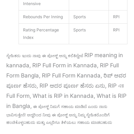
Intensive
Rebounds Per Inning
Sports
RPI
Rating Percentage
Sports
RPI
Index
RIP meaning in
ಸ್ನೇಹಿತರು ಇಂದು ನಾವು ಈ ಪೋಸ್ಟ್ ಅನ್ನು ಕಲಿತಿದ್ದೇವೆ
kannada, RIP Full Form in Kannada, RIP Full
Form Bangla, RIP Full Form Kannada, ರಿಪ್ ಅವರ
ಪೂರ್ಣ ಹೆಸರು, RIP ಅದರ ಪೂರ್ಣ ಹೆಸರು ಏನು, RIP এর
Full Form, What is RIP in Kannada, What is RIP
in Bangla,
ಈ ಪೋಸ್ಟ್ ನಿಮಗೆ ಸಹಾಯ ಮಾಡಿದೆ ಎಂದು ನಾನು
ಭಾವಿಸುತ್ತೇನೆ! ಆದ್ದರಿಂದ ನೀವು ಈ ಪೋಸ್ಟ್ ಅನ್ನು ನಿಮ್ಮ ಸ್ನೇಹಿತರೊಂದಿಗೆ
ಹಂಚಿಕೊಳ್ಳಬಹುದು ಮತ್ತು ಎಲ್ಲರಿಗೂ ತಿಳಿಯಲು ಸಹಾಯ ಮಾಡಬಹುದು