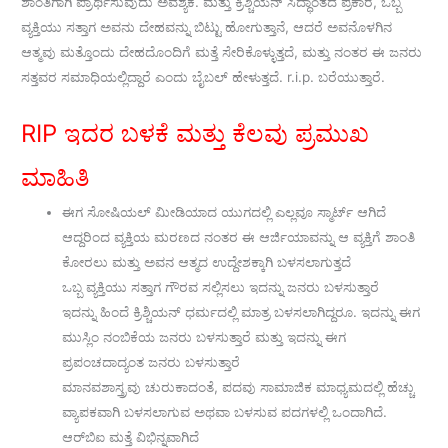
ಶಾಂತಿಗಾಗಿ ಪ್ರಾರ್ಥಿಸುವುದು ಅವಶ್ಯಕ. ಮತ್ತು ಕ್ರಿಶ್ಚಿಯನ್ ಸಿದ್ಧಾಂತದ ಪ್ರಕಾರ, ಒಬ್ಬ
ವ್ಯಕ್ತಿಯು ಸತ್ತಾಗ ಅವನು ದೇಹವನ್ನು ಬಿಟ್ಟು ಹೋಗುತ್ತಾನೆ, ಆದರೆ ಅವನೊಳಗಿನ
ಆತ್ಮವು ಮತ್ತೊಂದು ದೇಹದೊಂದಿಗೆ ಮತ್ತೆ ಸೇರಿಕೊಳ್ಳುತ್ತದೆ, ಮತ್ತು ನಂತರ ಈ ಜನರು
ಸತ್ತವರ ಸಮಾಧಿಯಲ್ಲಿದ್ದಾರೆ ಎಂದು ಬೈಬಲ್ ಹೇಳುತ್ತದೆ. r.i.p. ಬರೆಯುತ್ತಾರೆ.
RIP ಇದರ ಬಳಕೆ ಮತ್ತು ಕೆಲವು ಪ್ರಮುಖ
ಮಾಹಿತಿ
ಈಗ ಸೋಷಿಯಲ್ ಮೀಡಿಯಾದ ಯುಗದಲ್ಲಿ ಎಲ್ಲವೂ ಸ್ಮಾರ್ಟ್ ಆಗಿದೆ
ಆದ್ದರಿಂದ ವ್ಯಕ್ತಿಯ ಮರಣದ ನಂತರ ಈ ಆರ್ಜಿಯಾವನ್ನು ಆ ವ್ಯಕ್ತಿಗೆ ಶಾಂತಿ
ಕೋರಲು ಮತ್ತು ಅವನ ಆತ್ಮದ ಉದ್ದೇಶಕ್ಕಾಗಿ ಬಳಸಲಾಗುತ್ತದೆ
ಒಬ್ಬ ವ್ಯಕ್ತಿಯು ಸತ್ತಾಗ ಗೌರವ ಸಲ್ಲಿಸಲು ಇದನ್ನು ಜನರು ಬಳಸುತ್ತಾರೆ
ಇದನ್ನು ಹಿಂದೆ ಕ್ರಿಶ್ಚಿಯನ್ ಧರ್ಮದಲ್ಲಿ ಮಾತ್ರ ಬಳಸಲಾಗಿದ್ದರೂ. ಇದನ್ನು ಈಗ
ಮುಸ್ಲಿಂ ನಂಬಿಕೆಯ ಜನರು ಬಳಸುತ್ತಾರೆ ಮತ್ತು ಇದನ್ನು ಈಗ
ಪ್ರಪಂಚದಾದ್ಯಂತ ಜನರು ಬಳಸುತ್ತಾರೆ
ಮಾನವಶಾಸ್ತ್ರವು ಚುರುಕಾದಂತೆ, ಪದವು ಸಾಮಾಜಿಕ ಮಾಧ್ಯಮದಲ್ಲಿ ಹೆಚ್ಚು
ವ್ಯಾಪಕವಾಗಿ ಬಳಸಲಾಗುವ ಅಥವಾ ಬಳಸುವ ಪದಗಳಲ್ಲಿ ಒಂದಾಗಿದೆ.
ಆರ್‌ಬಿಐ ಮತ್ತೆ ವಿಭಿನ್ನವಾಗಿದೆ