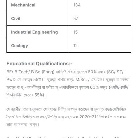
Mechanical
134
Civil
57
Industrial Engineering
15
Geology
12
Educational Qualifications:-
BE/ B.Tech/ B.Sc (Engg) সংশ্লিষ্ট শাখায় ন্যূনতম 60% নম্বর (SC/ ST/
PwD এর ক্ষেত্রে 55%)। ভূতত্ত্ব শাখার জন্য: M.Sc. / এম.টেক। ভূতত্ত্ব বা ফলিত
ভূতত্ত্ব বা ভূ -পদার্থবিদ্যা বা ফলিত ভূ -পদার্থবিজ্ঞানে ন্যূনতম 60% নম্বর (এসসি/এসটি/
পিডব্লিউডি ক্ষেত্রে 55%)।
যে প্রার্থীরা তাদের ন্যূনতম যোগ্যতার ডিগ্রি সম্পন্ন করেছেন বা চূড়ান্ত বছর/সেমিস্টার/
ত্রৈমাসিকে উপস্থিত হয়েছেন/উপস্থিত হয়েছেন এবং 2020-21 শিক্ষাবর্ষে পাস করবেন
তারা আবেদনের যোগ্য।