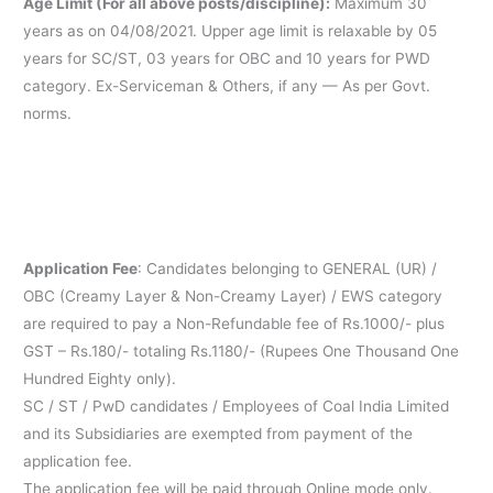
Age Limit (For all above posts/discipline):
Maximum 30
years as on 04/08/2021. Upper age limit is relaxable by 05
years for SC/ST, 03 years for OBC and 10 years for PWD
category. Ex-Serviceman & Others, if any — As per Govt.
norms.
Application Fee
: Candidates belonging to GENERAL (UR) /
OBC (Creamy Layer & Non-Creamy Layer) / EWS category
are required to pay a Non-Refundable fee of Rs.1000/- plus
GST – Rs.180/- totaling Rs.1180/- (Rupees One Thousand One
Hundred Eighty only).
SC / ST / PwD candidates / Employees of Coal India Limited
and its Subsidiaries are exempted from payment of the
application fee.
The application fee will be paid through Online mode only.