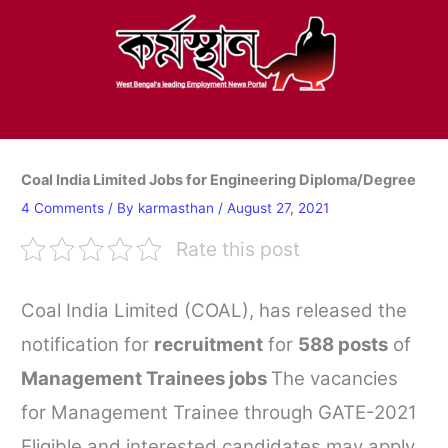
Skip
to
content
Coal India Limited Jobs for Engineering Diploma/Degree
4 Comments
/ By
karmasthan
/
August 27, 2021
Rate this post
Coal India Limited (COAL), has released the
notification for
recruitment
for
588 posts
of
Management Trainees
jobs
The vacancies
for Management Trainee through GATE-2021
Eligible and interested candidates may apply